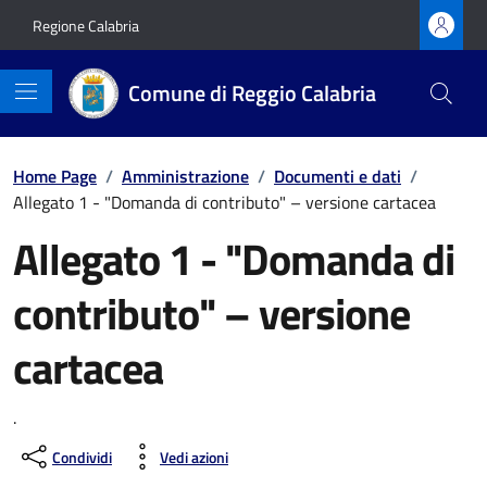
Vai ai contenuti
Vai al footer
Regione Calabria
Comune di Reggio Calabria
Home Page
/
Amministrazione
/
Documenti e dati
/
Allegato 1 - "Domanda di contributo" – versione cartacea
Allegato 1 - "Domanda di
contributo" – versione
cartacea
.
Condividi
Vedi azioni