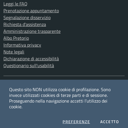
Leggi le FAQ
Prenotazione appuntamento
Segnalazione disservizio
Richiesta d'assistenza
Amministrazione trasparente
Albo Pretorio
Informativa privacy
Note legali
Dichiarazione di accessibilità
Questionario sull'usabilità
SEGUICI SU
Questo sito NON utilizza cookie di profilazione. Sono
Twitter
Facebook
YouTube
RSS
invece utilizzati cookies di terze parti e di sessione.
Proseguendo nella navigazione accetti l’utilizzo dei
cookie.
Privacy
Cookie policy
Redazione
Credits
COOKIES
I CO
PREFERENZE
ACCETTO
Mappa del sito