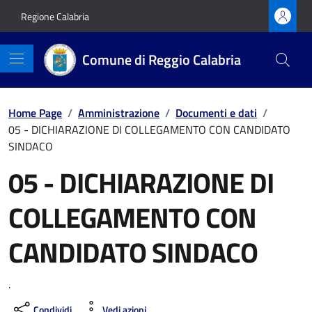
Vai ai contenuti
Vai al footer
Regione Calabria
Comune di Reggio Calabria
Home Page
/
Amministrazione
/
Documenti e dati
/
05 - DICHIARAZIONE DI COLLEGAMENTO CON CANDIDATO
SINDACO
05 - DICHIARAZIONE DI
COLLEGAMENTO CON
CANDIDATO SINDACO
.
Condividi
Vedi azioni