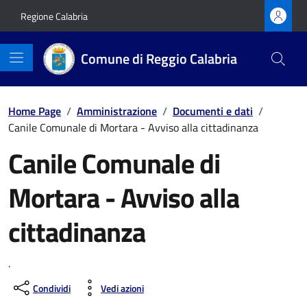
Vai ai contenuti
Vai al footer
Regione Calabria
Comune di Reggio Calabria
Home Page
/
Amministrazione
/
Documenti e dati
/
Canile Comunale di Mortara - Avviso alla cittadinanza
Canile Comunale di
Mortara - Avviso alla
cittadinanza
.
Condividi
Vedi azioni