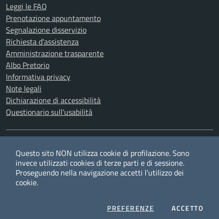
Leggi le FAQ
Prenotazione appuntamento
Segnalazione disservizio
Richiesta d'assistenza
Amministrazione trasparente
Albo Pretorio
Informativa privacy
Note legali
Dichiarazione di accessibilità
Questionario sull'usabilità
SEGUICI SU
Questo sito NON utilizza cookie di profilazione. Sono
Twitter
Facebook
YouTube
RSS
invece utilizzati cookies di terze parti e di sessione.
Proseguendo nella navigazione accetti l’utilizzo dei
cookie.
Privacy
Cookie policy
Redazione
Credits
COOKIES
I CO
PREFERENZE
ACCETTO
Mappa del sito