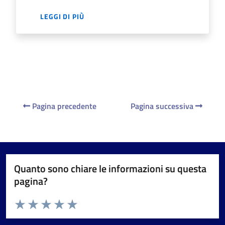
LEGGI DI PIÙ
Pagina precedente
Pagina successiva
Quanto sono chiare le informazioni su questa
pagina?
Valuta da 1 a 5 stelle la pagina
Valuta 1 stelle su 5
Valuta 2 stelle su 5
Valuta 3 stelle su 5
Valuta 4 stelle su 5
Valuta 5 stelle su 5