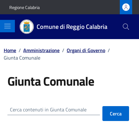
Vai ai contenuti
Vai al footer
Regione Calabria
Comune di Reggio Calabria
Home
/
Amministrazione
/
Organi di Governo
/
Giunta Comunale
Giunta Comunale
Cerca contenuti in Giunta Comunale
Cerca